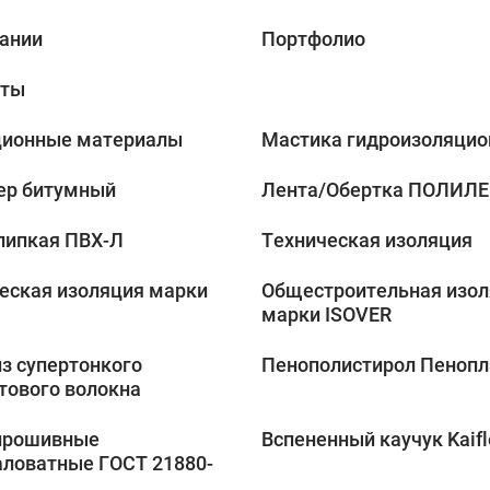
ании
Портфолио
кты
ционные материалы
Мастика гидроизоляцио
ер битумный
Лента/Обертка ПОЛИЛ
липкая ПВХ-Л
Техническая изоляция
еская изоляция марки
Общестроительная изо
марки ISOVER
з супертонкого
Пенополистирол Пенопл
тового волокна
прошивные
Вспененный каучук Kaifl
ловатные ГОСТ 21880-