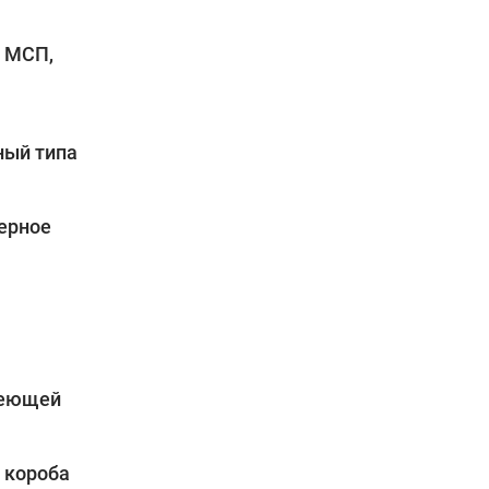
: МСП,
ный типа
ерное
веющей
 короба