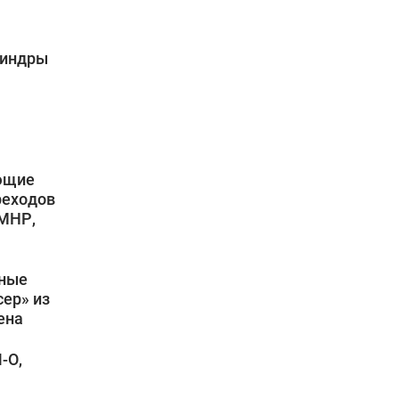
линдры
ющие
реходов
ГМНР,
ьные
ер» из
ена
-О,