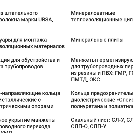
з штапельного
Минераловатные
волокна марки URSA,
теплоизоляционные ци
уары для монтажа
Минеральные плиты
золяционных материалов
ция для обустройства и
Манжеты герметизиру
а трубопроводов
для трубопроводных пе
из резины и ПВХ: ГМР, 
ПМТД, ОКС
-направляющие кольца
Кольца предохранител
металлические с
диэлектрические «Спейс
трическими опорами
полиуретана и полиэтил
ное укрытие манжеты
Скальный лист: СЛ-У, СЛ
роводного перехода
СЛП-О, СЛП-У
ЗУМП