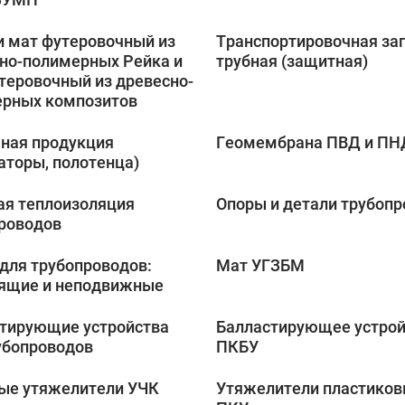
и мат футеровочный из
Транспортировочная за
но-полимерных Рейка и
трубная (защитная)
теровочный из древесно-
рных композитов
ная продукция
Геомембрана ПВД и ПН
аторы, полотенца)
я теплоизоляция
Опоры и детали трубоп
роводов
для трубопроводов:
Мат УГЗБМ
ящие и неподвижные
тирующие устройства
Балластирующее устрой
убопроводов
ПКБУ
ые утяжелители УЧК
Утяжелители пластиков