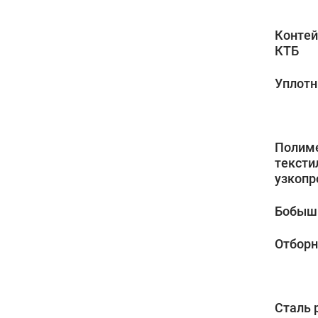
Контей
КТБ
Уплотн
Полим
тексти
узкопр
Бобышк
Отборн
Сталь 