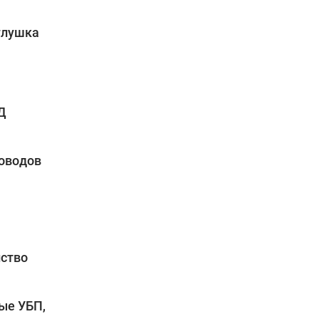
глушка
Д
роводов
ство
ые УБП,