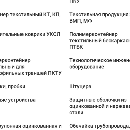
ПКУ
нер текстильный КТ, КП,
Текстильная продукция
ВМП, МФ
ительные коврики УКСЛ
Полимерконтейнер
текстильный бескаркас
ПТБК
ерконтейнер
Технологическое инжен
льный для
оборудование
офильных траншей ПКТУ
и, пробки
Штуцера
ые устройства
Защитные оболочки из
оцинкованной и нержа
стали
рулонная оцинкованная и
Обечайка трубопровода,