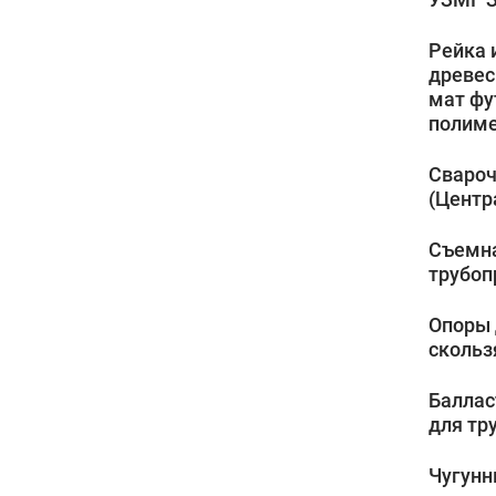
Рейка 
древес
мат фу
полиме
Свароч
(Центр
Съемна
трубоп
Опоры 
скольз
Баллас
для тр
Чугунн