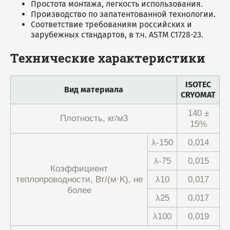
Простота монтажа, легкость использования.
Производство по запатентованной технологии.
Соответствие требованиям российских и
зарубежных стандартов, в т.ч. ASTM C1728-23.
Технические характеристики
ISOTEC
Вид материала
CRYOMAT
140 ±
Плотность, кг/м3
15%
λ-150
0,014
λ-75
0,015
Коэффициент
теплопроводности, Вт/(м·K), не
λ10
0,017
более
λ25
0,017
λ100
0,019