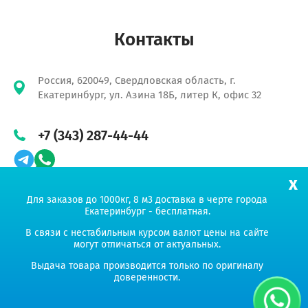
Контакты
Россия, 620049, Свердловская область, г.
Екатеринбург, ул. Азина 18Б, литер К, офис 32
+7 (343) 287-44-44
x
Для заказов до 1000кг, 8 м3 доставка в черте города
Екатеринбург - бесплатная.
Продвижение сайта «Амплитуда»
В связи с нестабильным курсом валют цены на сайте
могут отличаться от актуальных.
УНИКОРН ГРУПП
Выдача товара производится только по оригиналу
доверенности.
Мы работаем на Ваш успех!