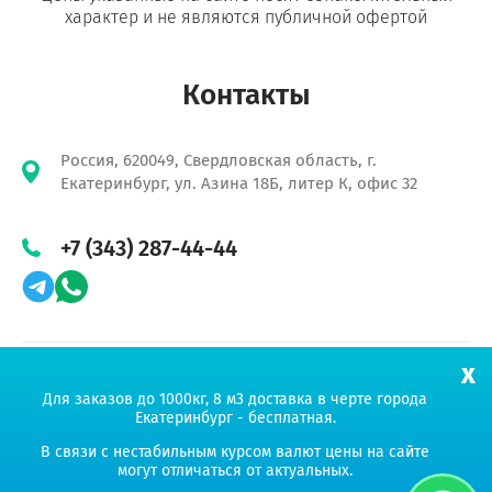
характер и не являются публичной офертой
Контакты
Россия, 620049, Свердловская область, г.
Екатеринбург, ул. Азина 18Б, литер К, офис 32
+7 (343) 287-44-44
x
Продвижение сайта «Амплитуда»
Для заказов до 1000кг, 8 м3 доставка в черте города
Екатеринбург - бесплатная.
УНИКОРН ГРУПП
В связи с нестабильным курсом валют цены на сайте
могут отличаться от актуальных.
Мы работаем на Ваш успех!